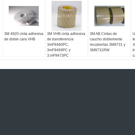
3M 4920 cinta adhesiva
3M VHB cinta adhesiva
3M AB Cintas de
U
de doble cara VHB
de transferencia
caucho doblemente
t
a
3mF9460PC,
recubiertas 3M9731 y
3
3mF9469PC y
3M9731RW
t
3.mF9473PC
c