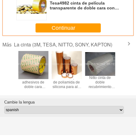
Tesa4982 cinta de película
transparente de doble cara con
un grosor de 0,1 mm
Continuar
La cinta (3M, TESA, NITTO, SONY, KAPTON)
Más
0.06 mm
Materiales
Cintas de captón
Nitto cinta de
El más pop
or 220 C
adhesivos de
de poliamida de
doble
venta cali
ncia al
doble cara
silicona para alta
recubrimiento
suminis
 cinta
ultrafinos de
temperatura
Nitto5000NS
3M4941 c
iva de
fuerte adhesión
doble 
er verde
3M9495MP
Cambie la lengua
ra
imiento