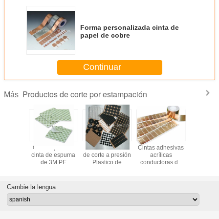
Forma personalizada cinta de
papel de cobre
Continuar
Productos de corte por estampación
Más
istro
Corte a presión
Plastico de PVC
Cintas adhesivas
Cintas de 
 de cinta
cinta de espuma
de corte a presión
acrílicas
de doble 
a presión
de 3M PE
Plastico de
conductoras de
alta temp
080
personalizada
logotipo de
corte por
con do
con alto
diversos
estampación
recubrimi
aislamiento
materiales
equivalentes
poliés
Cambie la lengua
térmico y acústico
etiquetas
3M1181
transpa
y excelente
autoadhesivas
3M90
amortiguación de
personalizadas
golpes