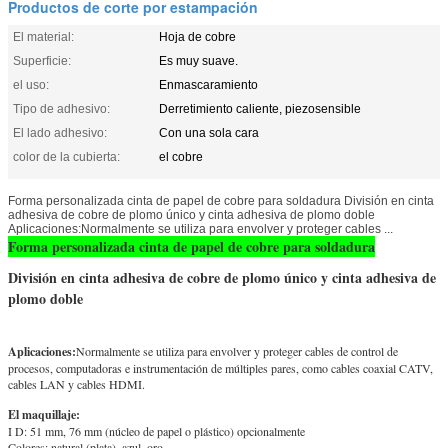
Productos de corte por estampación
El material:
Hoja de cobre
Superficie:
Es muy suave.
el uso:
Enmascaramiento
Tipo de adhesivo:
Derretimiento caliente, piezosensible
El lado adhesivo:
Con una sola cara
color de la cubierta:
el cobre
Forma personalizada cinta de papel de cobre para soldadura División en cinta
adhesiva de cobre de plomo único y cinta adhesiva de plomo doble
Aplicaciones:Normalmente se utiliza para envolver y proteger cables ...
Forma personalizada cinta de papel de cobre para soldadura
División en cinta adhesiva de cobre de plomo único y cinta adhesiva de
plomo doble
Aplicaciones:
Normalmente se utiliza para envolver y proteger cables de control de
procesos, computadoras e instrumentación de múltiples pares, como cables coaxial CATV,
cables LAN y cables HDMI.
El maquillaje:
I D: 51 mm, 76 mm (núcleo de papel o plástico) opcionalmente
Colores: natural (plata), azul, oro.