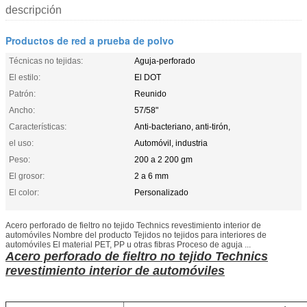
descripción
Productos de red a prueba de polvo
Técnicas no tejidas:
Aguja-perforado
El estilo:
El DOT
Patrón:
Reunido
Ancho:
57/58"
Características:
Anti-bacteriano, anti-tirón,
el uso:
Automóvil, industria
Peso:
200 a 2 200 gm
El grosor:
2 a 6 mm
El color:
Personalizado
Acero perforado de fieltro no tejido Technics revestimiento interior de
automóviles Nombre del producto Tejidos no tejidos para interiores de
automóviles El material PET, PP u otras fibras Proceso de aguja ...
Acero perforado de fieltro no tejido Technics
revestimiento interior de automóviles