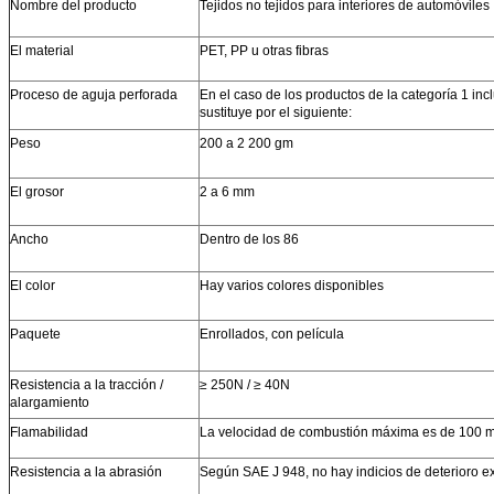
Nombre del producto
Tejidos no tejidos para interiores de automóviles
El material
PET, PP u otras fibras
Proceso de aguja perforada
En el caso de los productos de la categoría 1 inclu
sustituye por el siguiente:
Peso
200 a 2 200 gm
El grosor
2 a 6 mm
Ancho
Dentro de los 86
El color
Hay varios colores disponibles
Paquete
Enrollados, con película
Resistencia a la tracción /
≥ 250N / ≥ 40N
alargamiento
Flamabilidad
La velocidad de combustión máxima es de 100 
Resistencia a la abrasión
Según SAE J 948, no hay indicios de deterioro ex