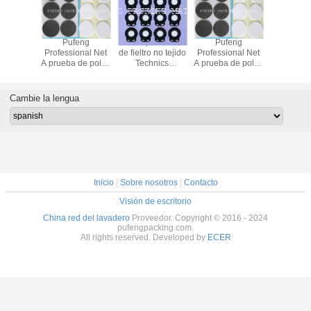
erforado
Pufeng
Acero perforado
Pufeng
 no tejido
Professional Net
de fieltro no tejido
Professional Net
nics
A prueba de polvo
Technics
A prueba de polvo
imiento
Forma
revestimiento
Forma
ior de
personalizada
interior de
personalizada
óviles
automóviles
Cambie la lengua
Inicio
|
Sobre nosotros
|
Contacto
Visión de escritorio
China red del lavadero
Proveedor. Copyright © 2016 - 2024
pufengpacking.com.
All rights reserved. Developed by
ECER