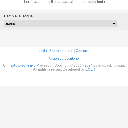
ncia al
doble cara
silicona para alta
recubrimiento
suminis
 cinta
ultrafinos de
temperatura
Nitto5000NS
3M4941 c
iva de
fuerte adhesión
doble 
er verde
3M9495MP
Cambie la lengua
ra
imiento
Inicio
|
Sobre nosotros
|
Contacto
Visión de escritorio
China Auto-adhesivo
Proveedor. Copyright © 2016 - 2024 pufengpacking.com.
All rights reserved. Developed by
ECER