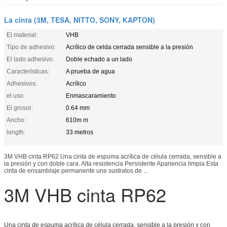
La cinta (3M, TESA, NITTO, SONY, KAPTON)
El material:
VHB
Tipo de adhesivo:
Acrílico de celda cerrada sensible a la presión
El lado adhesivo:
Doble echado a un lado
Características:
A prueba de agua
Adhesivos:
Acrílico
el uso:
Enmascaramiento
El grosor:
0.64 mm
Ancho:
610m m
longth:
33 metros
3M VHB cinta RP62 Una cinta de espuma acrílica de célula cerrada, sensible a
la presión y con doble cara. Alta resistencia Persistente Apariencia limpia Esta
cinta de ensamblaje permanente une sustratos de ...
3M VHB cinta RP62
Una cinta de espuma acrílica de célula cerrada, sensible a la presión y con