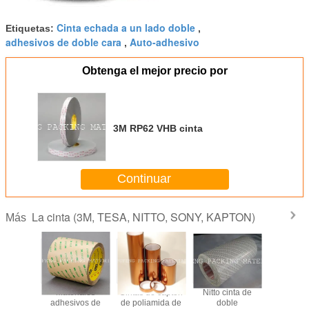
Cinta echada a un lado doble
Etiquetas:
,
adhesivos de doble cara
Auto-adhesivo
,
Obtenga el mejor precio por
3M RP62 VHB cinta
Continuar
La cinta (3M, TESA, NITTO, SONY, KAPTON)
Más
0.06 mm
Materiales
Cintas de captón
Nitto cinta de
El más pop
or 220 C
adhesivos de
de poliamida de
doble
venta cali