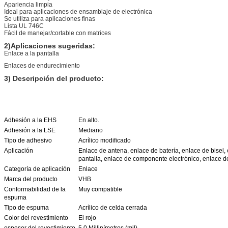
Apariencia limpia
Ideal para aplicaciones de ensamblaje de electrónica
Se utiliza para aplicaciones finas
Lista UL 746C
Fácil de manejar/cortable con matrices
2)Aplicaciones sugeridas:
Enlace a la pantalla
Enlaces de endurecimiento
3) Descripción del producto:
Adhesión a la EHS
En alto.
Adhesión a la LSE
Mediano
Tipo de adhesivo
Acrílico modificado
Aplicación
Enlace de antena, enlace de batería, enlace de bisel,
pantalla, enlace de componente electrónico, enlace de 
Categoría de aplicación
Enlace
Marca del producto
VHB
Conformabilidad de la
Muy compatible
espuma
Tipo de espuma
Acrílico de celda cerrada
Color del revestimiento
El rojo
espesor del revestimiento
5.0 Millinímetros (mil)