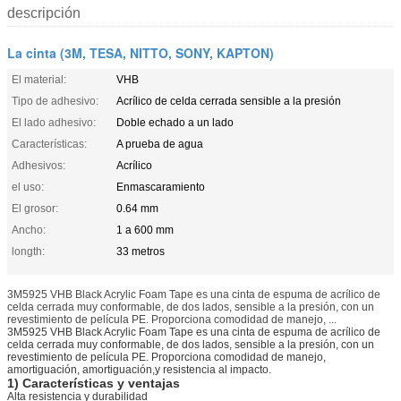
descripción
La cinta (3M, TESA, NITTO, SONY, KAPTON)
El material:
VHB
Tipo de adhesivo:
Acrílico de celda cerrada sensible a la presión
El lado adhesivo:
Doble echado a un lado
Características:
A prueba de agua
Adhesivos:
Acrílico
el uso:
Enmascaramiento
El grosor:
0.64 mm
Ancho:
1 a 600 mm
longth:
33 metros
3M5925 VHB Black Acrylic Foam Tape es una cinta de espuma de acrílico de
celda cerrada muy conformable, de dos lados, sensible a la presión, con un
revestimiento de película PE. Proporciona comodidad de manejo, ...
3M5925 VHB Black Acrylic Foam Tape es una cinta de espuma de acrílico de
celda cerrada muy conformable, de dos lados, sensible a la presión, con un
revestimiento de película PE. Proporciona comodidad de manejo,
amortiguación, amortiguación,y resistencia al impacto.
1) Características y ventajas
Alta resistencia y durabilidad