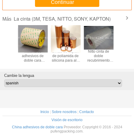
Continuar
La cinta (3M, TESA, NITTO, SONY, KAPTON)
Más
0.06 mm
Materiales
Cintas de captón
Nitto cinta de
El más pop
or 220 C
adhesivos de
de poliamida de
doble
venta cali
ncia al
doble cara
silicona para alta
recubrimiento
suminis
 cinta
ultrafinos de
temperatura
Nitto5000NS
3M4941 c
iva de
fuerte adhesión
doble 
er verde
3M9495MP
Cambie la lengua
ra
imiento
Inicio
|
Sobre nosotros
|
Contacto
Visión de escritorio
China adhesivos de doble cara
Proveedor. Copyright © 2016 - 2024
pufengpacking.com.